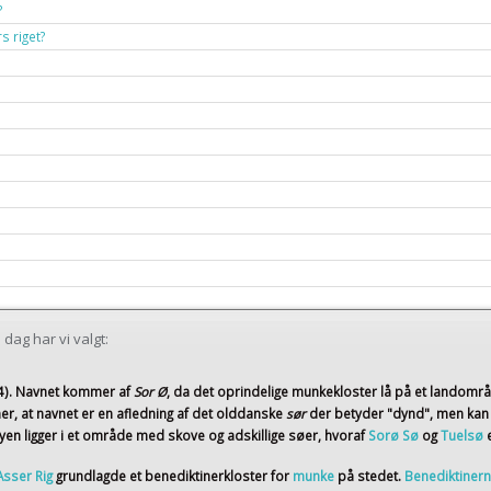
?
s riget?
dag har vi valgt:
4)
. Navnet kommer af
Sor Ø
, da det oprindelige munkekloster lå på et landomr
er, at navnet er en afledning af det olddanske
sør
der betyder "dynd", men kan
en ligger i et område med skove og adskillige søer, hvoraf
Sorø Sø
og
Tuelsø
Asser Rig
grundlagde et benediktinerkloster for
munke
på stedet.
Benediktiner