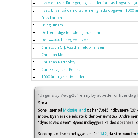
Hvad er tusindårsriget, og skal det forstås bogstaveligt
Hvad bliver så den kristne menigheds opgaver i 1000 år
Frits Larsen
Erling Utnem
De fremtidige templer i Jerusalem
De 144000 beseglede jøder
Christoph C. J. Asschenfeldt-Hansen
Christian Møller
Christian Bartholdy
Carl Skovgaard-Petersen
1000 års-rigets tidsalder.
"dagens by 7-aug-26", en ny by at bede for hver dag. I 
Sorø
Sorø
ligger på
Midtsjælland
og har 7.845 indbyggere (201
mose. Byen er i de ældste kilder benævnt
Sor
. Andre men
"dyndet ved søen". Byens indbyggere kaldes soranere. By
Sorø opstod som bebyggelse i år
1142
, da stormanden