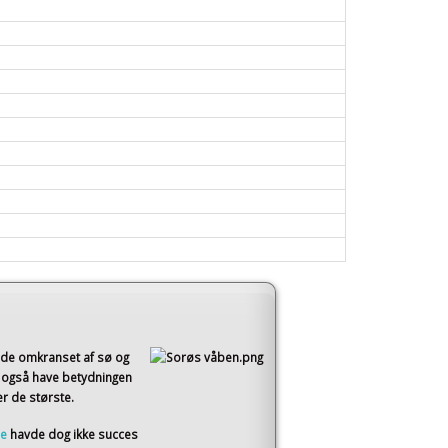
åde omkranset af sø og
 også have betydningen
er de største.
ne
havde dog ikke succes