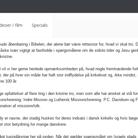
deoer / film
Specials
uds åbenbaring i Bibelen, der alene bør være rettesnor for, hvad vi skal tro.
åske især vigtigt at fastholde i spørgsmålene om de sidste tider og Jesu genk
kristne.
el vil vi her gerne henlede opmærksomheden på, hvad nogle fremtrædende forky
, der på hver sin måde har haft stor indflydelse på kirkelivet og, ikke minds
ste 100 år.
lige opfattelser af flere ting i den kristne tro, men som alle har ønsket at stå 
onsforening: Indre Mission og Luthersk Missionsforening. P.C. Davidsen og Fr
ration af missionsfolk.
 er navne, der stadig huskes for deres indsats i dansk kirkeliv og hvis bøg
et stor betydning for mange danskere.
igt tusindårsrige her på jorden. Når det gælder spørgsmålet om Israels plads i 