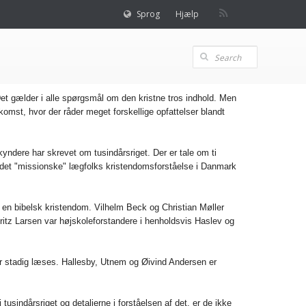
Sprog
Hjælp
 Det gælder i alle spørgsmål om den kristne tros indhold. Men
omst, hvor der råder meget forskellige opfattelser blandt
ndere har skrevet om tusindårsriget. Der er tale om ti
t, det "missionske" lægfolks kristendomsforståelse i Danmark
for en bibelsk kristendom. Vilhelm Beck og Christian Møller
itz Larsen var højskoleforstandere i henholdsvis Haslev og
er stadig læses. Hallesby, Utnem og Øivind Andersen er
tusindårsriget og detaljerne i forståelsen af det, er de ikke