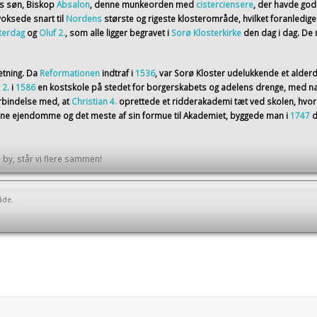
ns søn, Biskop
Absalon
, denne munkeorden med
cisterciensere
, der havde god
voksede snart til
Nordens
største og rigeste klosterområde, hvilket foranledig
terdag
og
Oluf 2.
, som alle ligger begravet i
Sorø Klosterkirke
den dag i dag. D
etning. Da
Reformationen
indtraf i
1536
, var Sorø Kloster udelukkende et alder
 2.
i
1586
en kostskole på stedet for borgerskabets og adelens drenge, med na
orbindelse med, at
Christian 4.
oprettede et ridderakademi tæt ved skolen, hvor
sine ejendomme og det meste af sin formue til Akademiet, byggede man i
1747
d
by, står vi flere sammen!
åde.