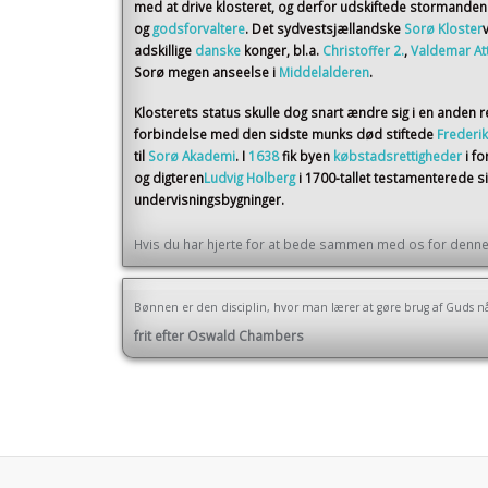
med at drive klosteret, og derfor udskiftede stormande
og
godsforvaltere
. Det sydvestsjællandske
Sorø Kloster
adskillige
danske
konger, bl.a.
Christoffer 2.
,
Valdemar At
Sorø megen anseelse i
Middelalderen
.
Klosterets status skulle dog snart ændre sig i en anden r
forbindelse med den sidste munks død stiftede
Frederik
til
Sorø Akademi
. I
1638
fik byen
købstadsrettigheder
i f
og digteren
Ludvig Holberg
i 1700-tallet testamenterede 
undervisningsbygninger.
Hvis du har hjerte for at bede sammen med os for denne 
Bønnen er den disciplin, hvor man lærer at gøre brug af Guds n
frit efter Oswald Chambers