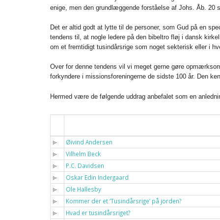
enige, men den grundlæggende forståelse af Johs. Åb. 20 so
Det er altid godt at lytte til de personer, som Gud på en spe
tendens til, at nogle ledere på den bibeltro fløj i dansk kirk
om et fremtidigt tusindårsrige som noget sekterisk eller i h
Over for denne tendens vil vi meget gerne gøre opmærksom på
forkyndere i missionsforeningerne de sidste 100 år. Den ken
Hermed være de følgende uddrag anbefalet som en anledning 
Titel
Øivind Andersen
Vilhelm Beck
P.C. Davidsen
Oskar Edin Indergaard
Ole Hallesby
Kommer der et ‘Tusindårsrige’ på jorden?
Hvad er tusindårsriget?