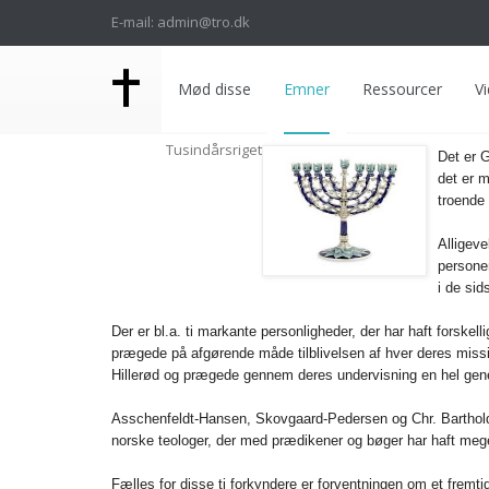
E-mail: admin@tro.dk
Mød disse
Emner
Ressourcer
Vi
Tusindårsriget
Det er G
det er m
troende 
Alligev
personer
i de sid
Der er bl.a. ti markante personligheder, der har haft forskel
prægede på afgørende måde tilblivelsen af hver deres missi
Hillerød og prægede gennem deres undervisning en hel gene
Asschenfeldt-Hansen, Skovgaard-Pedersen og Chr. Bartholdy
norske teologer, der med prædikener og bøger har haft meg
Fælles for disse ti forkyndere er forventningen om et fremtid