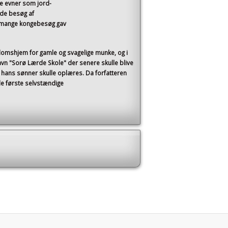
e evner som jord-
ede besøg af
e mange kongebesøg gav
domshjem for gamle og svagelige munke, og i
vn "Sorø Lærde Skole" der senere skulle blive
 hans sønner skulle oplæres. Da forfatteren
e første selvstændige