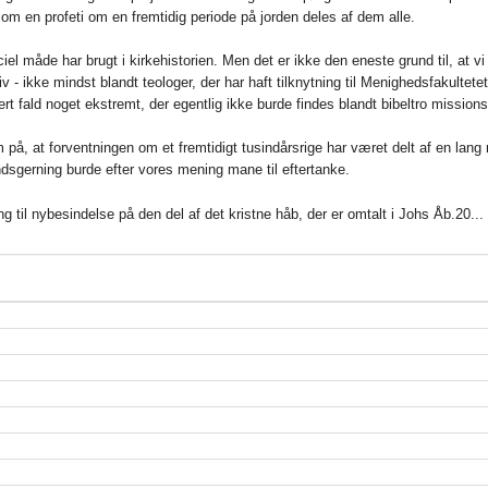
m en profeti om en fremtidig periode på jorden deles af dem alle.
ciel måde har brugt i kirkehistorien. Men det er ikke den eneste grund til, at v
eliv - ikke mindst blandt teologer, der har haft tilknytning til Menighedsfakultet
vert fald noget ekstremt, der egentlig ikke burde findes blandt bibeltro missio
, at forventningen om et fremtidigt tusindårsrige har været delt af en lang 
dsgerning burde efter vores mening mane til eftertanke.
til nybesindelse på den del af det kristne håb, der er omtalt i Johs Åb.20...