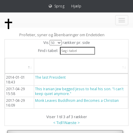
Sprog
Hjælp
Toggl
Profetier, syner og åbenbaringer om Endetiden
naviga
Vis
rækker pr. side
Find i tabel:
Dato
Titel
2014-01-01
The last President
18:43
2017-04-29
This Iranian Jew begged Jesus to heal his son. "I can't
15:58
keep quiet anymore."
2017-04-29
Monk Leaves Buddhism and Becomes a Christian
16:09
Viser 1 til 3 af 3 rækker
< Tidl
1
Næste >