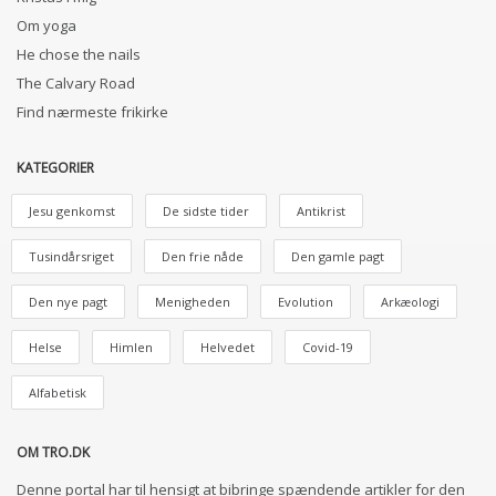
Om yoga
He chose the nails
The Calvary Road
Find nærmeste frikirke
KATEGORIER
Jesu genkomst
De sidste tider
Antikrist
Tusindårsriget
Den frie nåde
Den gamle pagt
Den nye pagt
Menigheden
Evolution
Arkæologi
Helse
Himlen
Helvedet
Covid-19
Alfabetisk
OM TRO.DK
Denne portal har til hensigt at bibringe spændende artikler for den