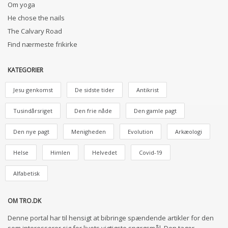
Om yoga
He chose the nails
The Calvary Road
Find nærmeste frikirke
KATEGORIER
Jesu genkomst
De sidste tider
Antikrist
Tusindårsriget
Den frie nåde
Den gamle pagt
Den nye pagt
Menigheden
Evolution
Arkæologi
Helse
Himlen
Helvedet
Covid-19
Alfabetisk
OM TRO.DK
Denne portal har til hensigt at bibringe spændende artikler for den