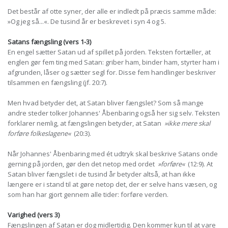
Det består af otte syner, der alle er indledt på præcis samme måde:
»Og jeg så...«. De tusind år er beskrevet i syn 4 og 5.
Satans fængsling (vers 1-3)
En engel sætter Satan ud af spillet på jorden. Teksten fortæller, at
englen gør fem ting med Satan: griber ham, binder ham, styrter ham i
afgrunden, låser og sætter segl for. Disse fem handlinger beskriver
tilsammen en fængsling (jf. 20:7).
Men hvad betyder det, at Satan bliver fængslet? Som så mange
andre steder tolker Johannes' Åbenbaring også her sig selv. Teksten
forklarer nemlig, at fængslingen betyder, at Satan
»ikke mere skal
forføre folkeslagene«
(20:3).
Når Johannes' Åbenbaring med ét udtryk skal beskrive Satans onde
gerning på jorden, gør den det netop med ordet
»forføre«
(12:9). At
Satan bliver fængslet i de tusind år betyder altså, at han ikke
længere er i stand til at gøre netop det, der er selve hans væsen, og
som han har gjort gennem alle tider: forføre verden.
Varighed (vers 3)
Fængslingen af Satan er dog midlertidig. Den kommer kun til at vare