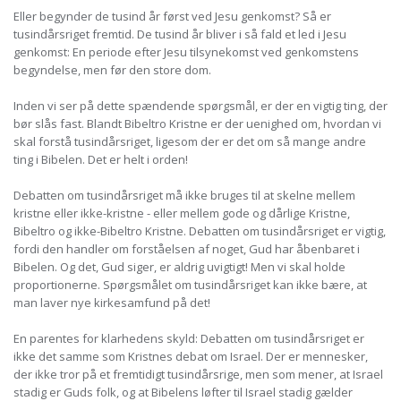
Eller begynder de tusind år først ved Jesu genkomst? Så er
tusindårsriget fremtid. De tusind år bliver i så fald et led i Jesu
genkomst: En periode efter Jesu tilsynekomst ved genkomstens
begyndelse, men før den store dom.
Inden vi ser på dette spændende spørgsmål, er der en vigtig ting, der
bør slås fast. Blandt Bibeltro Kristne er der uenighed om, hvordan vi
skal forstå tusindårsriget, ligesom der er det om så mange andre
ting i Bibelen. Det er helt i orden!
Debatten om tusindårsriget må ikke bruges til at skelne mellem
kristne eller ikke-kristne - eller mellem gode og dårlige Kristne,
Bibeltro og ikke-Bibeltro Kristne. Debatten om tusindårsriget er vigtig,
fordi den handler om forståelsen af noget, Gud har åbenbaret i
Bibelen. Og det, Gud siger, er aldrig uvigtigt! Men vi skal holde
proportionerne. Spørgsmålet om tusindårsriget kan ikke bære, at
man laver nye kirkesamfund på det!
En parentes for klarhedens skyld: Debatten om tusindårsriget er
ikke det samme som Kristnes debat om Israel. Der er mennesker,
der ikke tror på et fremtidigt tusindårsrige, men som mener, at Israel
stadig er Guds folk, og at Bibelens løfter til Israel stadig gælder