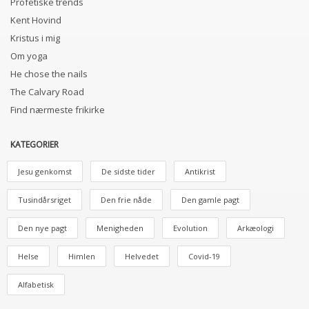
Profetiske trends
Kent Hovind
Kristus i mig
Om yoga
He chose the nails
The Calvary Road
Find nærmeste frikirke
KATEGORIER
Jesu genkomst
De sidste tider
Antikrist
Tusindårsriget
Den frie nåde
Den gamle pagt
Den nye pagt
Menigheden
Evolution
Arkæologi
Helse
Himlen
Helvedet
Covid-19
Alfabetisk