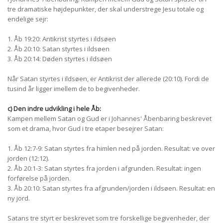
tre dramatiske højdepunkter, der skal understrege Jesu totale og
endelige sejr:
1. Åb 19:20: Antikrist styrtes i ildsøen
2. Åb 20:10: Satan styrtes i ildsøen
3. Åb 20:14: Døden styrtes i ildsøen
Når Satan styrtes i ildsøen, er Antikrist der allerede (20:10). Fordi de
tusind år ligger imellem de to begivenheder.
c) Den indre udvikling i hele Åb:
Kampen mellem Satan og Gud er i Johannes' Åbenbaring beskrevet
som et drama, hvor Gud i tre etaper besejrer Satan:
1. Åb 12:7-9: Satan styrtes fra himlen ned på jorden. Resultat: ve over
jorden (12:12).
2. Åb 20:1-3: Satan styrtes fra jorden i afgrunden. Resultat: ingen
forførelse på jorden.
3. Åb 20:10: Satan styrtes fra afgrunden/jorden i ildsøen. Resultat: en
ny jord.
Satans tre styrt er beskrevet som tre forskellige begivenheder, der