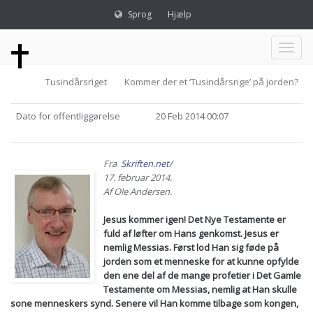
Sprog
Hjælp
Toggl
Tusindårsriget
Kommer der et ‘Tusindårsrige’ på jorden?
naviga
Dato for offentliggørelse
20 Feb 2014 00:07
Fra
Skriften.net/
17. februar 2014.
Af Ole Andersen.
Jesus kommer igen! Det Nye Testamente er
fuld af løfter om Hans genkomst. Jesus er
nemlig Messias. Først lod Han sig føde på
jorden som et menneske for at kunne opfylde
den ene del af de mange profetier i Det Gamle
Testamente om Messias, nemlig at Han skulle
sone menneskers synd. Senere vil Han komme tilbage som kongen,