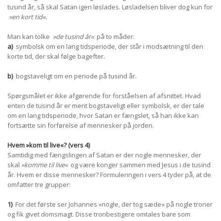
tusind år, så skal Satan igen løslades. Løsladelsen bliver dog kun for
»en kort tid«.
Man kan tolke
»de tusind år«
på to måder:
a)
symbolsk om en lang tidsperiode, der står i modsætning til den
korte tid, der skal følge bagefter.
b)
bogstaveligt om en periode på tusind år.
Spørgsmålet er ikke afgørende for forståelsen af afsnittet. Hvad
enten de tusind år er ment bogstaveligt eller symbolsk, er der tale
om en lang tidsperiode, hvor Satan er fængslet, så han ikke kan
fortsætte sin forførelse af mennesker på jorden.
Hvem »kom til live«? (vers 4)
Samtidig med fængslingen af Satan er der nogle mennesker, der
skal
»komme til live«
og være konger sammen med Jesus i de tusind
år. Hvem er disse mennesker? Formuleringen i vers 4 tyder på, at de
omfatter tre grupper:
1)
For det første ser Johannes »nogle, der tog sæde« på nogle troner
og fik givet domsmagt. Disse tronbestigere omtales bare som