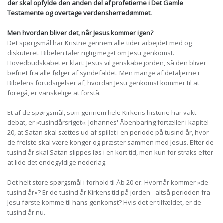
der skal opfylde den anden del af profetierne i Det Gamle
Testamente og overtage verdensherredømmet.
Men hvordan bliver det, når Jesus kommer igen?
Det spørgsmål har Kristne gennem alle tider arbejdet med og
diskuteret. Bibelen taler rigtig meget om Jesu genkomst.
Hovedbudskabet er klart: Jesus vil genskabe jorden, så den bliver
befriet fra alle følger af syndefaldet. Men mange af detaljerne i
Bibelens forudsigelser af, hvordan Jesu genkomst kommer til at
foregå, er vanskelige at forstå.
Et af de spørgsmål, som gennem hele Kirkens historie har vakt
debat, er »tusindårsriget«. Johannes' Åbenbaring fortæller i kapitel
20, at Satan skal sættes ud af spillet i en periode på tusind år, hvor
de frelste skal være konger og præster sammen med Jesus. Efter de
tusind år skal Satan slippes løs i en kort tid, men kun for straks efter
at lide det endegyldige nederlag.
Det helt store spørgsmål i forhold til Åb 20 er: Hvornår kommer »de
tusind år«? Er de tusind år Kirkens tid på jorden - altså perioden fra
Jesu første komme til hans genkomst? Hvis det er tilfældet, er de
tusind år nu.