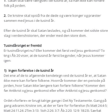
1
. Satan skal være fængslet i de tusind år, så han ikke kan forføre
folk på jorden.
2.
De kristne skal opstå fra de døde og være konger og præster
sammen med Jesus i de tusind år.
Efter de tusind år skal Satan løslades, og så kommer det sidste store
slag i verdenshistorien, der ender med den store dom.
Tusindårsriget er fremtid
Er tusindårsriget nu? Eller kommer det først ved Jesu genkomst? To
ting i Åb 20 viser, at de tusind år først begynder, når Jesus kommer
igen:
1)
Ingen forførelse i de tusind år
Det ene af de to afgørende kendetegn ved de tusind år er, at Satan
ikke mere kan forføre folkene. Hvornår kommer der en periode på
jorden, hvor Satan ikke længere kan forføre folkene? Kommer den
før Antikrist og Jesu genkomst eller efter Antikrist og Jesu genkomst?
Ordet »forføre« er brugt talrige gange i Det Ny Testamente. Gang på
gang advares Kristne om, at der er fare for forførelse (fx Matt 24:4-5;
Matt 24:11.24; 2Tim 3:13; 1Joh 2:26; 3:7; Åb 2:20; 12:9; 18:23). Særligt