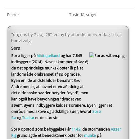
Emner
Tusindårsriget
"dagens by 7-aug-26", en ny by at bede for hver dag. I dag
har vi valgt:
Sorø
Sorø
ligger på
Midtsjælland
og har 7.845
indbyggere (2014)
. Navnet kommer af
Sor Ø
,
da det oprindelige munkekloster lå på et
landområde omkranset af sø og mose.
Byen er i de ældste kilder benævnt
Sor
.
Andre mener, at navnet er en afledning af
det olddanske
sør
der betyder "dynd", men
kan også have betydningen "dyndet ved
søen". Byens indbyggere kaldes soranere. Byen ligger i et
område med skove og adskillige søer, hvoraf
Sorø
Sø
og
Tuelsø
er de største.
Sorø opstod som bebyggelse i år
1142
, da stormanden
Asser
Rig
grundlagde et benediktinerkloster for
munke
på