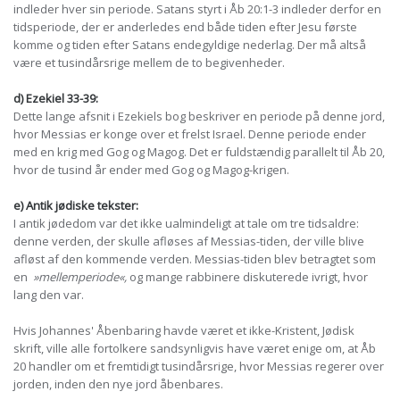
indleder hver sin periode. Satans styrt i Åb 20:1-3 indleder derfor en
tidsperiode, der er anderledes end både tiden efter Jesu første
komme og tiden efter Satans endegyldige nederlag. Der må altså
være et tusindårsrige mellem de to begivenheder.
d) Ezekiel 33-39:
Dette lange afsnit i Ezekiels bog beskriver en periode på denne jord,
hvor Messias er konge over et frelst Israel. Denne periode ender
med en krig med Gog og Magog. Det er fuldstændig parallelt til Åb 20,
hvor de tusind år ender med Gog og Magog-krigen.
e) Antik jødiske tekster:
I antik jødedom var det ikke ualmindeligt at tale om tre tidsaldre:
denne verden, der skulle afløses af Messias-tiden, der ville blive
afløst af den kommende verden. Messias-tiden blev betragtet som
en
»mellemperiode«,
og mange rabbinere diskuterede ivrigt, hvor
lang den var.
Hvis Johannes' Åbenbaring havde været et ikke-Kristent, Jødisk
skrift, ville alle fortolkere sandsynligvis have været enige om, at Åb
20 handler om et fremtidigt tusindårsrige, hvor Messias regerer over
jorden, inden den nye jord åbenbares.