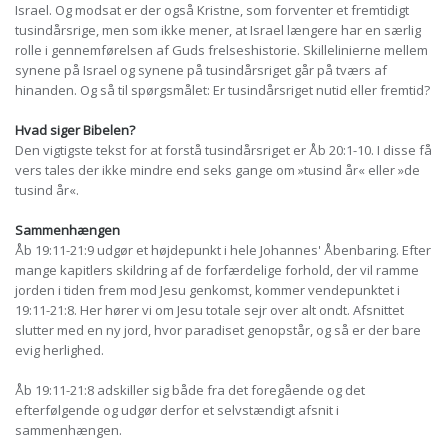
Israel. Og modsat er der også Kristne, som forventer et fremtidigt
tusindårsrige, men som ikke mener, at Israel længere har en særlig
rolle i gennemførelsen af Guds frelseshistorie. Skillelinierne mellem
synene på Israel og synene på tusindårsriget går på tværs af
hinanden. Og så til spørgsmålet: Er tusindårsriget nutid eller fremtid?
Hvad siger Bibelen?
Den vigtigste tekst for at forstå tusindårsriget er Åb 20:1-10. I disse få
vers tales der ikke mindre end seks gange om »tusind år« eller »de
tusind år«.
Sammenhængen
Åb 19:11-21:9 udgør et højdepunkt i hele Johannes' Åbenbaring. Efter
mange kapitlers skildring af de forfærdelige forhold, der vil ramme
jorden i tiden frem mod Jesu genkomst, kommer vendepunktet i
19:11-21:8. Her hører vi om Jesu totale sejr over alt ondt. Afsnittet
slutter med en ny jord, hvor paradiset genopstår, og så er der bare
evig herlighed.
Åb 19:11-21:8 adskiller sig både fra det foregående og det
efterfølgende og udgør derfor et selvstændigt afsnit i
sammenhængen.