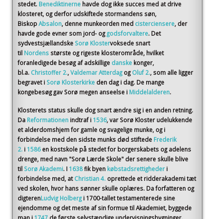
stedet.
Benediktinerne
havde dog ikke succes med at drive
klosteret, og derfor udskiftede stormandens søn,
Biskop
Absalon
, denne munkeorden med
cisterciensere
, der
havde gode evner som jord- og
godsforvaltere
. Det
sydvestsjællandske
Sorø Kloster
voksede snart
til
Nordens
største og rigeste klosterområde, hvilket
foranledigede besøg af adskillige
danske
konger,
bl.a.
Christoffer 2.
,
Valdemar Atterdag
og
Oluf 2.
, som alle ligger
begravet i
Sorø Klosterkirke
den dag i dag. De mange
kongebesøg gav Sorø megen anseelse i
Middelalderen
.
Klosterets status skulle dog snart ændre sig i en anden retning.
Da
Reformationen
indtraf i
1536
, var Sorø Kloster udelukkende
et alderdomshjem for gamle og svagelige munke, og i
forbindelse med den sidste munks død stiftede
Frederik
2.
i
1586
en kostskole på stedet for borgerskabets og adelens
drenge, med navn "Sorø Lærde Skole" der senere skulle blive
til
Sorø Akademi
. I
1638
fik byen
købstadsrettigheder
i
forbindelse med, at
Christian 4.
oprettede et ridderakademi tæt
ved skolen, hvor hans sønner skulle oplæres. Da forfatteren og
digteren
Ludvig Holberg
i 1700-tallet testamenterede sine
ejendomme og det meste af sin formue til Akademiet, byggede
man i
1747
de første selvstændige undervisningsbygninger.