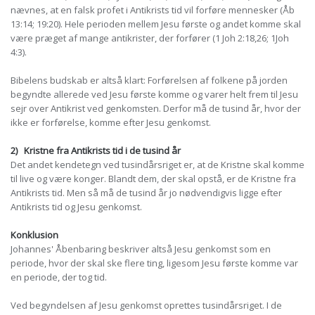
nævnes, at en falsk profet i Antikrists tid vil forføre mennesker (Åb
13:14; 19:20). Hele perioden mellem Jesu første og andet komme skal
være præget af mange antikrister, der forfører (1 Joh 2:18,26; 1Joh
4:3).
Bibelens budskab er altså klart: Forførelsen af folkene på jorden
begyndte allerede ved Jesu første komme og varer helt frem til Jesu
sejr over Antikrist ved genkomsten. Derfor må de tusind år, hvor der
ikke er forførelse, komme efter Jesu genkomst.
2)
Kristne fra Antikrists tid i de tusind år
Det andet kendetegn ved tusindårsriget er, at de Kristne skal komme
til live og være konger. Blandt dem, der skal opstå, er de Kristne fra
Antikrists tid. Men så må de tusind år jo nødvendigvis ligge efter
Antikrists tid og Jesu genkomst.
Konklusion
Johannes' Åbenbaring beskriver altså Jesu genkomst som en
periode, hvor der skal ske flere ting, ligesom Jesu første komme var
en periode, der tog tid.
Ved begyndelsen af Jesu genkomst oprettes tusindårsriget. I de