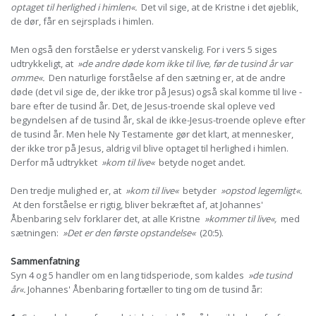
optaget til herlighed i himlen«.
Det vil sige, at de Kristne i det øjeblik,
de dør, får en sejrsplads i himlen.
Men også den forståelse er yderst vanskelig. For i vers 5 siges
udtrykkeligt, at
»de andre døde kom ikke til live, før de tusind år var
omme«.
Den naturlige forståelse af den sætning er, at de andre
døde (det vil sige de, der ikke tror på Jesus) også skal komme til live -
bare efter de tusind år. Det, de Jesus-troende skal opleve ved
begyndelsen af de tusind år, skal de ikke-Jesus-troende opleve efter
de tusind år. Men hele Ny Testamente gør det klart, at mennesker,
der ikke tror på Jesus, aldrig vil blive optaget til herlighed i himlen.
Derfor må udtrykket
»kom til live«
betyde noget andet.
Den tredje mulighed er, at
»kom til live«
betyder
»opstod legemligt«.
At den forståelse er rigtig, bliver bekræftet af, at Johannes'
Åbenbaring selv forklarer det, at alle Kristne
»kommer til live«,
med
sætningen:
»Det er den første opstandelse«
(20:5).
Sammenfatning
Syn 4 og 5 handler om en lang tidsperiode, som kaldes
»de tusind
år«.
Johannes' Åbenbaring fortæller to ting om de tusind år: