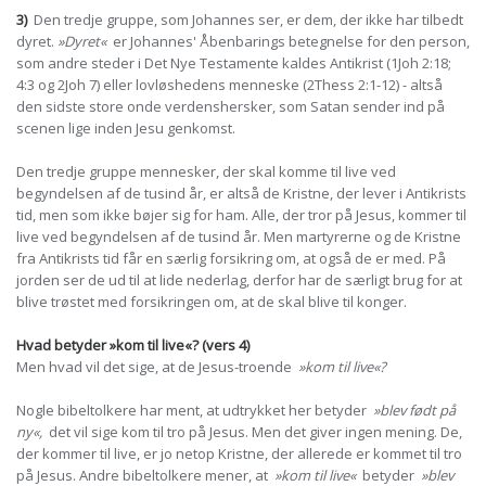
3)
Den tredje gruppe, som Johannes ser, er dem, der ikke har tilbedt
dyret.
»Dyret«
er Johannes' Åbenbarings betegnelse for den person,
som andre steder i Det Nye Testamente kaldes Antikrist (1Joh 2:18;
4:3 og 2Joh 7) eller lovløshedens menneske (2Thess 2:1-12) - altså
den sidste store onde verdenshersker, som Satan sender ind på
scenen lige inden Jesu genkomst.
Den tredje gruppe mennesker, der skal komme til live ved
begyndelsen af de tusind år, er altså de Kristne, der lever i Antikrists
tid, men som ikke bøjer sig for ham. Alle, der tror på Jesus, kommer til
live ved begyndelsen af de tusind år. Men martyrerne og de Kristne
fra Antikrists tid får en særlig forsikring om, at også de er med. På
jorden ser de ud til at lide nederlag, derfor har de særligt brug for at
blive trøstet med forsikringen om, at de skal blive til konger.
Hvad betyder »kom til live«? (vers 4)
Men hvad vil det sige, at de Jesus-troende
»kom til live«?
Nogle bibeltolkere har ment, at udtrykket her betyder
»blev født på
ny«,
det vil sige kom til tro på Jesus. Men det giver ingen mening. De,
der kommer til live, er jo netop Kristne, der allerede er kommet til tro
på Jesus. Andre bibeltolkere mener, at
»kom til live«
betyder
»blev