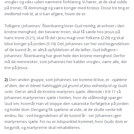
»nogle« og »de« uden nærmere forklaring. Vi hører, at de skal sidde
på troner, få domsmagt og være konger med Kristus. Disse tre ting er
imidlertid nok til, at vi kan afgøre, hvem de er.
Tidligere i Johannes' Åbenbaring lover Gud nemlig, at enhver i den
kristne menighed, der bevarer troen, skal få sæde hos Jesus på
hans trone (3:21), skal få del i Jesu magt over folkene (2:26) og skal
blive konger på jorden (5:10). Det, Johannes ser her ved begyndelsen
af de tusind år, er altså opfyldelsen af de løfter, Gud tidligere i
Johannes' Åbenbaring har givet hele den kristne menighed. Derfor
må de mennesker, som Johannes her kalder »nogle«, være alle, der
tror på Jesus.
2)
Den anden gruppe, som Johannes ser komme til live, er
»sjælene
af dem, der er blevet halshugget på grund af Jesu vidnesbyrd og Guds
ord«.
Det er altså de Kristne martyrers sjæle. Allerede i 6:9-11 så
Johannes martyrernes sjæle i himlen, hvor de utålmodigt spørger
Gud om, hvornår Han vil stoppe den sataniske forfølgelse på jorden
og holde dom. Dengang fik sjælene at vide, at de skulle vente lidt
endnu. Nu - ved begyndelsen af de tusind år - ser Johannes igen
martyrernes sjæle. For nu er tidspunktet kommet, hvor Guds dom er
begyndt, og martyrerne skal rehabiliteres.