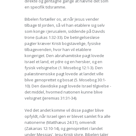
direkte og gentagne gange at nævne det som
en specifik tidsramme.
Bibelen fortæller os, at når Jesus vender
tilbage til jorden, så vil han etablere sig selv
som konge i Jerusalem, siddende på Davids
trone (Lukas 1:32-33). De betingelsesløse
pagter kræver Kristi bogstavelige, fysiske
tilbagevenden, hvor han vil etablere
kongeriget. Den abrahamitiske pagt lovede
Israel et land, et ydre og en hersker, og en
fysisk velsignelse (1. Mosebog 12:1-3). Den
palæstinensiske pagt lovede at landet ville
blive genoprettet og bosat (5. Mosebog 30:1-
10). Den davidiske pagt lovede Israel tilgivelse -
det middel, hvormed nationen kunne blive
velsignet (Jeremias 31:31-34).
Ved det andet komme vil disse pagter blive
opfyldt, når Israel igen er blevet samlet fra alle
nationerne (Matthæus 24:31), omvendt
(Zakarias 12:10-14), og genoprettet i landet
under Messias', Jesu Kristi styre. Bibelen taler