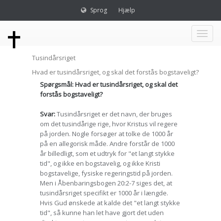
Sprog
Hjælp
Toggl
Tusindårsriget
naviga
Hvad er tusindårsriget, og skal det forstås bogstaveligt?
Spørgsmål: Hvad er tusindårsriget, og skal det
forstås bogstaveligt?
Svar:
Tusindårsriget er det navn, der bruges
om det tusindårige rige, hvor Kristus vil regere
på jorden. Nogle forsøger at tolke de 1000 år
på en allegorisk måde. Andre forstår de 1000
år billedligt, som et udtryk for "et langt stykke
tid", og ikke en bogstavelig, og ikke Kristi
bogstavelige, fysiske regeringstid på jorden.
Men i Åbenbaringsbogen 20:2-7 siges det, at
tusindårsriget specifikt er 1000 år i længde.
Hvis Gud ønskede at kalde det "et langt stykke
tid", så kunne han let have gjort det uden