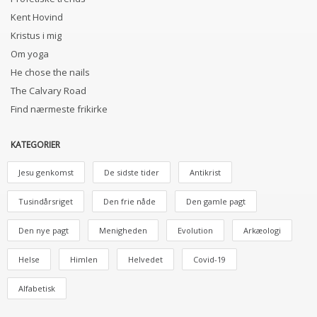
Kent Hovind
Kristus i mig
Om yoga
He chose the nails
The Calvary Road
Find nærmeste frikirke
KATEGORIER
Jesu genkomst
De sidste tider
Antikrist
Tusindårsriget
Den frie nåde
Den gamle pagt
Den nye pagt
Menigheden
Evolution
Arkæologi
Helse
Himlen
Helvedet
Covid-19
Alfabetisk