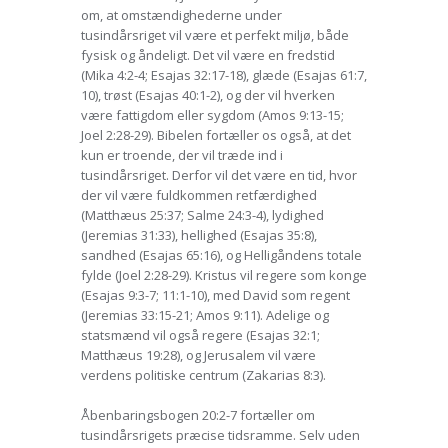
om, at omstændighederne under
tusindårsriget vil være et perfekt miljø, både
fysisk og åndeligt. Det vil være en fredstid
(Mika 4:2-4; Esajas 32:17-18), glæde (Esajas 61:7,
10), trøst (Esajas 40:1-2), og der vil hverken
være fattigdom eller sygdom (Amos 9:13-15;
Joel 2:28-29). Bibelen fortæller os også, at det
kun er troende, der vil træde ind i
tusindårsriget. Derfor vil det være en tid, hvor
der vil være fuldkommen retfærdighed
(Matthæus 25:37; Salme 24:3-4), lydighed
(Jeremias 31:33), hellighed (Esajas 35:8),
sandhed (Esajas 65:16), og Helligåndens totale
fylde (Joel 2:28-29). Kristus vil regere som konge
(Esajas 9:3-7; 11:1-10), med David som regent
(Jeremias 33:15-21; Amos 9:11). Adelige og
statsmænd vil også regere (Esajas 32:1;
Matthæus 19:28), og Jerusalem vil være
verdens politiske centrum (Zakarias 8:3).
Åbenbaringsbogen 20:2-7 fortæller om
tusindårsrigets præcise tidsramme. Selv uden