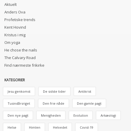
Aktuelt
Anders Ova
Profetiske trends
Kent Hovind
Kristus i mig
Om yoga
He chose the nails
The Calvary Road
Find nærmeste frikirke
KATEGORIER
Jesu genkomst
De sidste tider
Antikrist
Tusindårsriget
Den frie nåde
Den gamle pagt
Den nye pagt
Menigheden
Evolution
Arkæologi
Helse
Himlen
Helvedet
Covid-19