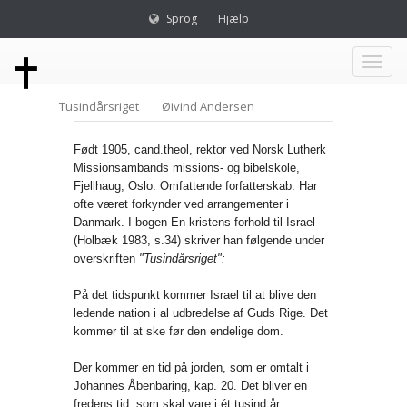
Sprog
Hjælp
Toggl
Tusindårsriget
Øivind Andersen
naviga
Født 1905, cand.theol, rektor ved Norsk Lutherk
Missionsambands missions- og bibelskole,
Fjellhaug, Oslo. Omfattende forfatterskab. Har
ofte været forkynder ved arrangementer i
Danmark. I bogen En kristens forhold til Israel
(Holbæk 1983, s.34) skriver han følgende under
overskriften
"Tusindårsriget":
På det tidspunkt kommer Israel til at blive den
ledende nation i al udbredelse af Guds Rige. Det
kommer til at ske før den endelige dom.
Der kommer en tid på jorden, som er omtalt i
Johannes Åbenbaring, kap. 20. Det bliver en
fredens tid, som skal vare i ét tusind år.